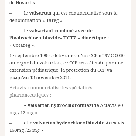
de Novartis:
– le
valsartan
qui est commercialisé sous la
dénomination « Tareg »
– le
valsartant combiné avec de
l’hydrochlorothiazide- HCTZ – diurétique
:
« Cotareg ».
17 septembre 1999 : délivrance d’un CCP n° 97 C 0050
au regard du valsartan, ce CCP sera étendu par une
extension pédiatrique, la protection du CCP va
jusqu’au 13 novembre 2011.
Actavis commercialise les spécialités
pharmaceutiques :
– «
valsartan hydrochlorothiazide
Actavis 80
mg / 12 mg »
– et «
valsartan hydrochlorothiazide
Actsavis
160mg /25 mg »