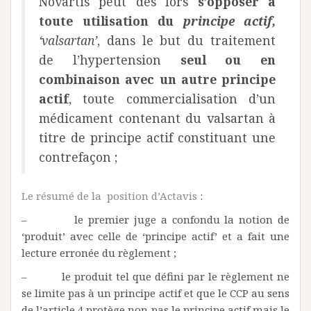
Novartis peut dès lors
s’opposer à
toute utilisation du
principe actif,
‘valsartan’
, dans le but du traitement
de l’hypertension
seul ou en
combinaison avec un autre principe
actif
, toute commercialisation d’un
médicament contenant du valsartan à
titre de principe actif constituant une
contrefaçon ;
Le résumé de la position d’Actavis
:
– le premier juge a confondu la notion de
‘produit’ avec celle de ‘principe actif’ et a fait une
lecture erronée du règlement ;
– le produit tel que défini par le règlement ne
se limite pas à un principe actif et que le CCP au sens
de l’article 4 protège non pas le principe actif mais le