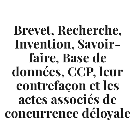
Skip
to
content
Brevet, Recherche,
Invention, Savoir-
faire, Base de
données, CCP, leur
contrefaçon et les
actes associés de
concurrence déloyale