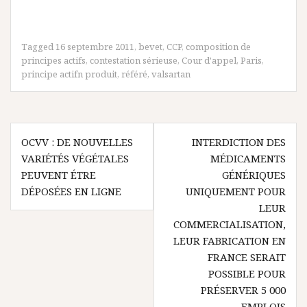
Tagged
16 septembre 2011
,
bevet
,
CCP
,
composition de
principes actifs
,
contestation sérieuse
,
Cour d'appel
,
Paris
,
principe actifn produit
,
référé
,
valsartan
Navigation
OCVV : DE NOUVELLES
INTERDICTION DES
de
VARIÉTÉS VÉGÉTALES
MÉDICAMENTS
l’article
PEUVENT ÉTRE
GÉNÉRIQUES
DÉPOSÉES EN LIGNE
UNIQUEMENT POUR
LEUR
COMMERCIALISATION,
LEUR FABRICATION EN
FRANCE SERAIT
POSSIBLE POUR
PRÉSERVER 5 000
EMPLOIS