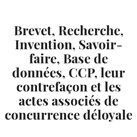
Skip
to
content
Brevet, Recherche,
Invention, Savoir-
faire, Base de
données, CCP, leur
contrefaçon et les
actes associés de
concurrence déloyale