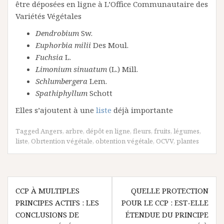
être déposées en ligne à L’Office Communautaire des
Variétés Végétales
Dendrobium
Sw.
Euphorbia milii
Des Moul.
Fuchsia
L.
Limonium sinuatum
(L.) Mill.
Schlumbergera
Lem.
Spathiphyllum
Schott
Elles s’ajoutent à une
liste
déjà importante
Tagged
Angers
,
arbre
,
dépôt en ligne
,
fleurs
,
fruits
,
légumes
,
liste
,
Obrtention végétale
,
obtention végétale
,
OCVV
,
plantes
Navigation
CCP À MULTIPLES
QUELLE PROTECTION
de
PRINCIPES ACTIFS : LES
POUR LE CCP : EST-ELLE
l’article
CONCLUSIONS DE
ÉTENDUE DU PRINCIPE