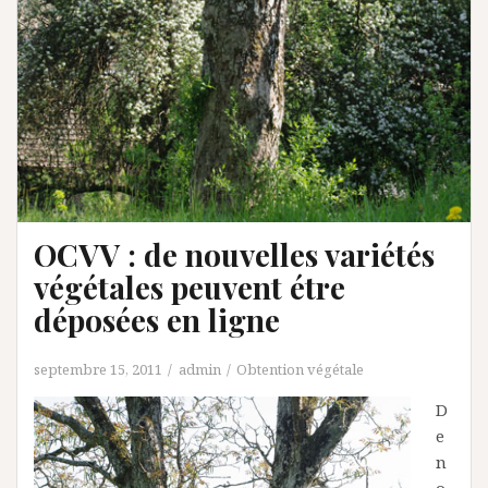
OCVV : de nouvelles variétés
végétales peuvent étre
déposées en ligne
septembre 15, 2011
admin
Obtention végétale
D
e
n
o