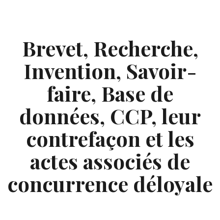
Skip
to
content
Brevet, Recherche,
Invention, Savoir-
faire, Base de
données, CCP, leur
contrefaçon et les
actes associés de
concurrence déloyale