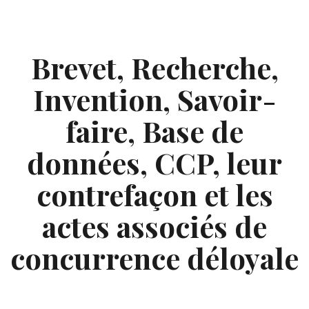
Skip
to
content
Brevet, Recherche,
Invention, Savoir-
faire, Base de
données, CCP, leur
contrefaçon et les
actes associés de
concurrence déloyale