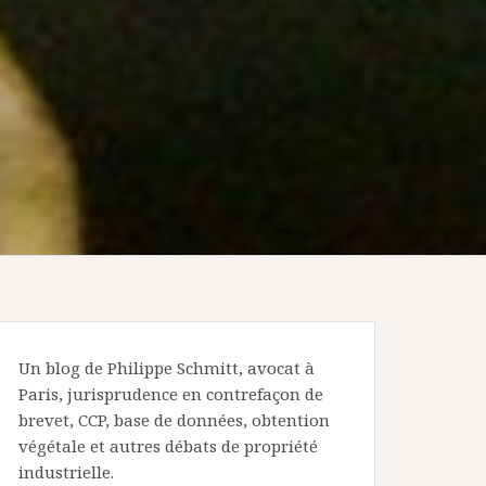
Un blog de Philippe Schmitt, avocat à
Paris, jurisprudence en contrefaçon de
brevet, CCP, base de données, obtention
végétale et autres débats de propriété
industrielle.