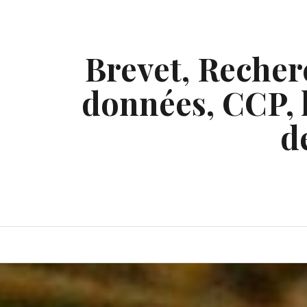
Skip
to
content
Brevet, Recherc
données, CCP, l
d