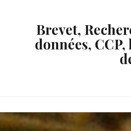
Skip
to
content
Brevet, Recherc
données, CCP, l
d