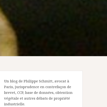
Un blog de Philippe Schmitt, avocat à
Paris, jurisprudence en contrefaçon de
brevet, CCP, base de données, obtention
végétale et autres débats de propriété
industrielle.