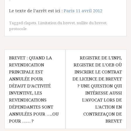
Le texte de l’arrêt est ici :
Paris 11 avril 2012
Tagged
clapets
,
Limitation du brevet
,
nullite du brevet
,
protocole
Navigation
BREVET : QUAND LA
REGISTRE DE L’INPI,
de
REVENDICATION
REGISTRE DE L’OEB OÙ
l’article
PRINCIPALE EST
INSCRIRE LE CONTRAT
ANNULÉE POUR
DE LICENCE DE BREVET
DÉFAUT D’ACTIVITÉ
? UNE QUESTION QUI
INVENTIVE, LES
INTÉRESSE AUSSI
REVENDICATIONS
L’AVOCAT LORS DE
DÉPENDANTES SONT
L’ACTION EN
ANNULÉES POUR …..OU
CONTREFAÇON DE
POUR …… ?
BREVET