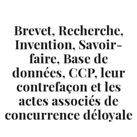
Skip
to
content
Brevet, Recherche,
Invention, Savoir-
faire, Base de
données, CCP, leur
contrefaçon et les
actes associés de
concurrence déloyale