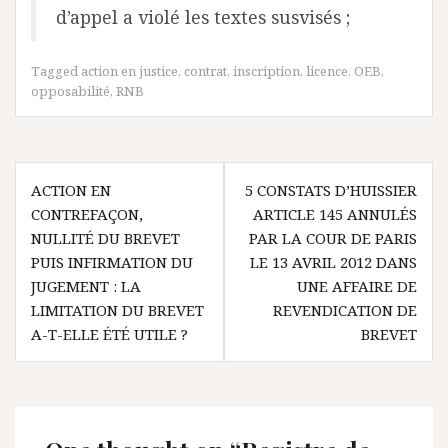
d’appel a violé les textes susvisés ;
Tagged
action en justice
,
contrat
,
inscription
,
licence
,
OEB
,
opposabilité
,
RNB
Navigation
ACTION EN
5 CONSTATS D’HUISSIER
de
CONTREFAÇON,
ARTICLE 145 ANNULÉS
l’article
NULLITÉ DU BREVET
PAR LA COUR DE PARIS
PUIS INFIRMATION DU
LE 13 AVRIL 2012 DANS
JUGEMENT : LA
UNE AFFAIRE DE
LIMITATION DU BREVET
REVENDICATION DE
A-T-ELLE ÉTÉ UTILE ?
BREVET