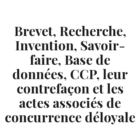
Skip
to
content
Brevet, Recherche,
Invention, Savoir-
faire, Base de
données, CCP, leur
contrefaçon et les
actes associés de
concurrence déloyale