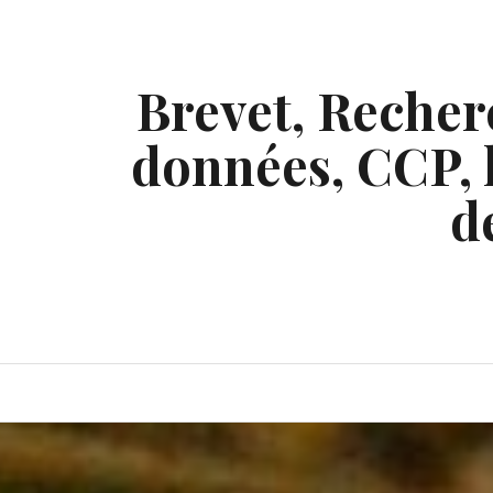
Skip
to
content
Brevet, Recherc
données, CCP, l
d