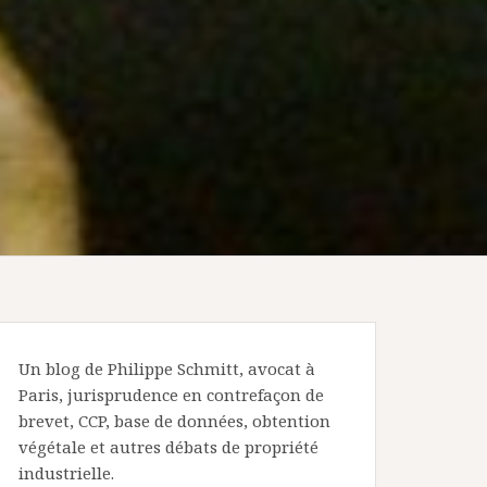
Un blog de Philippe Schmitt, avocat à
Paris, jurisprudence en contrefaçon de
brevet, CCP, base de données, obtention
végétale et autres débats de propriété
industrielle.