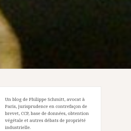
Un blog de Philippe Schmitt, avocat à
Paris, jurisprudence en contrefaçon de
brevet, CCP, base de données, obtention
végétale et autres débats de propriété
industrielle.