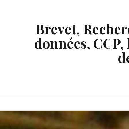
Skip
to
content
Brevet, Recherc
données, CCP, l
d