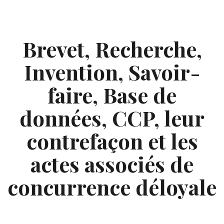
Skip
to
content
Brevet, Recherche,
Invention, Savoir-
faire, Base de
données, CCP, leur
contrefaçon et les
actes associés de
concurrence déloyale