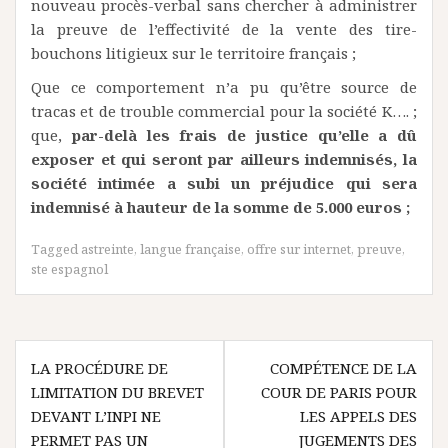
nouveau procès-verbal sans chercher à administrer
la preuve de l’effectivité de la vente des tire-
bouchons litigieux sur le territoire français ;
Que ce comportement n’a pu qu’être source de
tracas et de trouble commercial pour la société K…. ;
que,
par-delà les frais de justice qu’elle a dû
exposer et qui seront par ailleurs indemnisés, la
société intimée a subi un préjudice qui sera
indemnisé à hauteur de la somme de 5.000 euros ;
Tagged
astreinte
,
langue française
,
offre sur internet
,
preuve
,
ste espagnol
Navigation
LA PROCÉDURE DE
COMPÉTENCE DE LA
de
LIMITATION DU BREVET
COUR DE PARIS POUR
l’article
DEVANT L’INPI NE
LES APPELS DES
PERMET PAS UN
JUGEMENTS DES