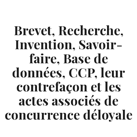
Skip
to
content
Brevet, Recherche,
Invention, Savoir-
faire, Base de
données, CCP, leur
contrefaçon et les
actes associés de
concurrence déloyale