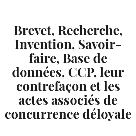
Skip
to
content
Brevet, Recherche,
Invention, Savoir-
faire, Base de
données, CCP, leur
contrefaçon et les
actes associés de
concurrence déloyale