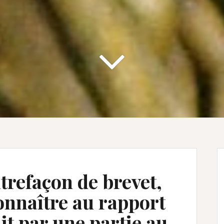
trefaçon de brevet,
onnaître au rapport
it par une partie au