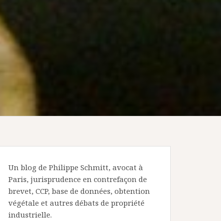
Un blog de Philippe Schmitt, avocat à
Paris, jurisprudence en contrefaçon de
brevet, CCP, base de données, obtention
végétale et autres débats de propriété
industrielle.