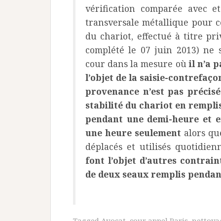
vérification comparée avec e
transversale métallique pour co
du chariot, effectué à titre p
complété le 07 juin 2013) ne s
cour dans la mesure où
il n’a 
l’objet de la saisie-contrefaç
provenance n’est pas précisé
stabilité du chariot en rempli
pendant une demi-heure et e
une heure seulement
alors qu
déplacés et utilisés quotidie
font l’objet d’autres contrai
de deux seaux remplis pendant
Tagged
Avocat
,
cour appel Paris
,
nettoya