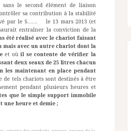
t sans le second élément de liaison
ntrôler sa contribution à la stabilité
rivé par le S……. le 13 mars 2013 (et
aurait entraîner la conviction de la
pas été réalisé avec le chariot faisant
on mais avec un autre chariot dont la
e
et où
il se contente de vérifier la
ssant deux seaux de 25 litres chacun
n les maintenant en place pendant
e de tels chariots sont destinés à être
nnement pendant plusieurs heures et
ntes que le simple support immobile
 une heure et demie ;
ge
,
origine des produits
,
preuve
,
preuve de la