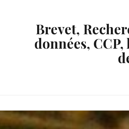
Skip
to
content
Brevet, Recherc
données, CCP, l
d