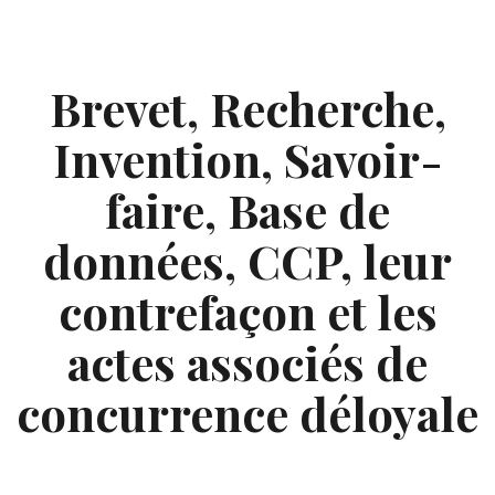
Skip
to
content
Brevet, Recherche,
Invention, Savoir-
faire, Base de
données, CCP, leur
contrefaçon et les
actes associés de
concurrence déloyale