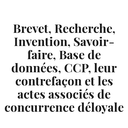
Skip
to
content
Brevet, Recherche,
Invention, Savoir-
faire, Base de
données, CCP, leur
contrefaçon et les
actes associés de
concurrence déloyale