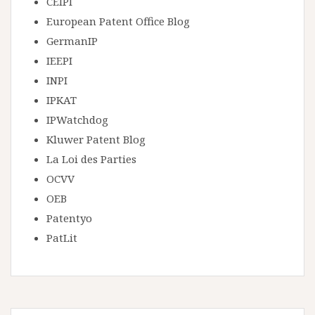
CEIPI
European Patent Office Blog
GermanIP
IEEPI
INPI
IPKAT
IPWatchdog
Kluwer Patent Blog
La Loi des Parties
OCVV
OEB
Patentyo
PatLit