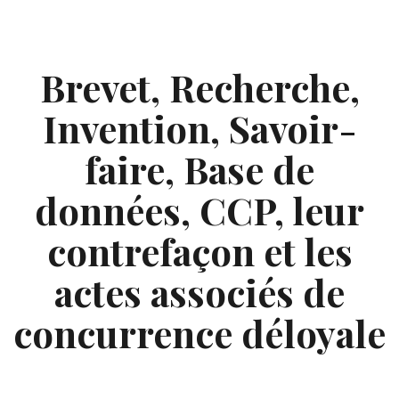
Skip
to
content
Brevet, Recherche,
Invention, Savoir-
faire, Base de
données, CCP, leur
contrefaçon et les
actes associés de
concurrence déloyale