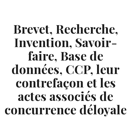
Skip
to
content
Brevet, Recherche,
Invention, Savoir-
faire, Base de
données, CCP, leur
contrefaçon et les
actes associés de
concurrence déloyale