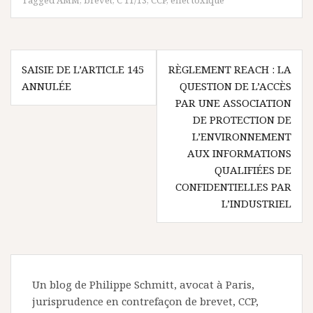
Tagged
AMM
,
brevet
,
C 11/13
,
CCP
,
effet toxique
Navigation
SAISIE DE L’ARTICLE 145
RÈGLEMENT REACH : LA
de
ANNULÉE
QUESTION DE L’ACCÈS
l’article
PAR UNE ASSOCIATION
DE PROTECTION DE
L’ENVIRONNEMENT
AUX INFORMATIONS
QUALIFIÉES DE
CONFIDENTIELLES PAR
L’INDUSTRIEL
Un blog de Philippe Schmitt, avocat à Paris,
jurisprudence en contrefaçon de brevet, CCP,