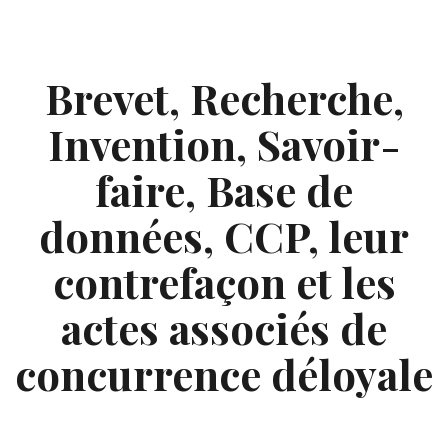
Skip
to
content
Brevet, Recherche,
Invention, Savoir-
faire, Base de
données, CCP, leur
contrefaçon et les
actes associés de
concurrence déloyale