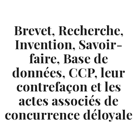
Skip
to
content
Brevet, Recherche,
Invention, Savoir-
faire, Base de
données, CCP, leur
contrefaçon et les
actes associés de
concurrence déloyale