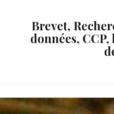
Skip
to
content
Brevet, Recherc
données, CCP, l
d