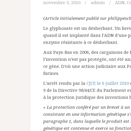
novembre 3, 2010
admin
ADN
,
C
(Article initialement publié sur philippesc
Le glyphosate est un désherbant. Un bre
quand il est implanté dans l’ADN d’une pl
enzyme résistante à ce désherbant.
Aux Pays-Bas en 2006, des cargaisons de 
l’invention n’est pas protégée, ont été a
ce gène. D’où une action judiciaire aux 
farines.
L’arrêt rendu par la
CJCE le 6 juillet 2010
9 de la Directive 98/44/CE du Parlement eu
à la protection juridique des inventions 
« La protection conféré par un brevet à u
consistant en une information génétique s’e
paragraphe 1, dans laquelle le produit est 
génétique est contenue et exerce sa fonction