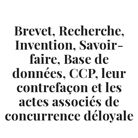
Skip
to
content
Brevet, Recherche,
Invention, Savoir-
faire, Base de
données, CCP, leur
contrefaçon et les
actes associés de
concurrence déloyale