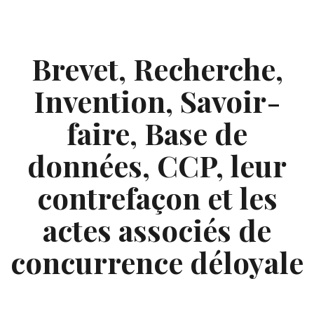
Skip
to
content
Brevet, Recherche,
Invention, Savoir-
faire, Base de
données, CCP, leur
contrefaçon et les
actes associés de
concurrence déloyale