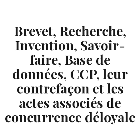
Skip
to
content
Brevet, Recherche,
Invention, Savoir-
faire, Base de
données, CCP, leur
contrefaçon et les
actes associés de
concurrence déloyale