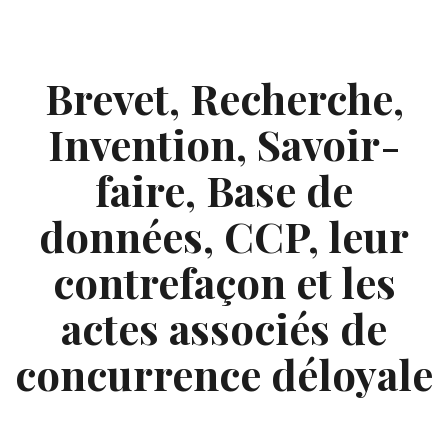
Skip
to
content
Brevet, Recherche,
Invention, Savoir-
faire, Base de
données, CCP, leur
contrefaçon et les
actes associés de
concurrence déloyale