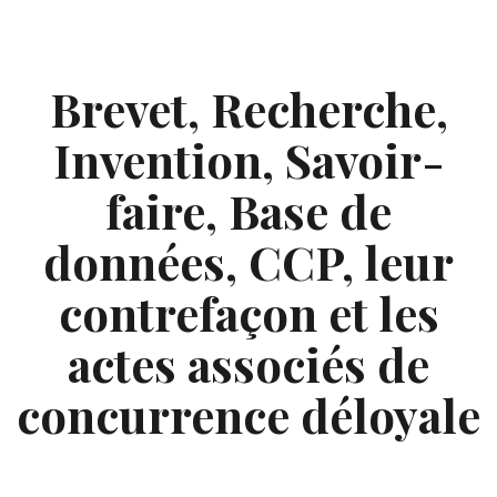
Skip
to
content
Brevet, Recherche,
Invention, Savoir-
faire, Base de
données, CCP, leur
contrefaçon et les
actes associés de
concurrence déloyale