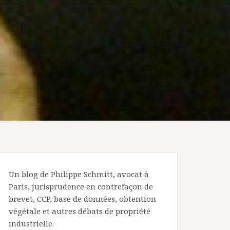
Un blog de Philippe Schmitt, avocat à
Paris, jurisprudence en contrefaçon de
brevet, CCP, base de données, obtention
végétale et autres débats de propriété
industrielle.