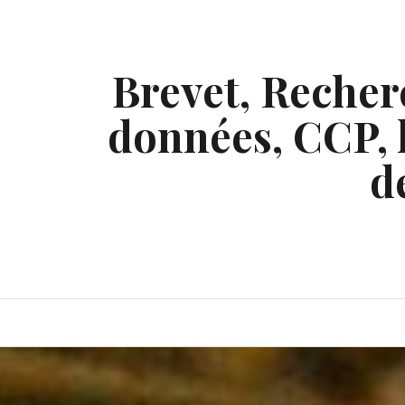
Skip
to
content
Brevet, Recherc
données, CCP, l
d