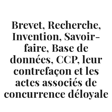
Skip
to
content
Brevet, Recherche,
Invention, Savoir-
faire, Base de
données, CCP, leur
contrefaçon et les
actes associés de
concurrence déloyale