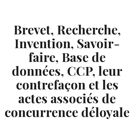
Skip
to
content
Brevet, Recherche,
Invention, Savoir-
faire, Base de
données, CCP, leur
contrefaçon et les
actes associés de
concurrence déloyale