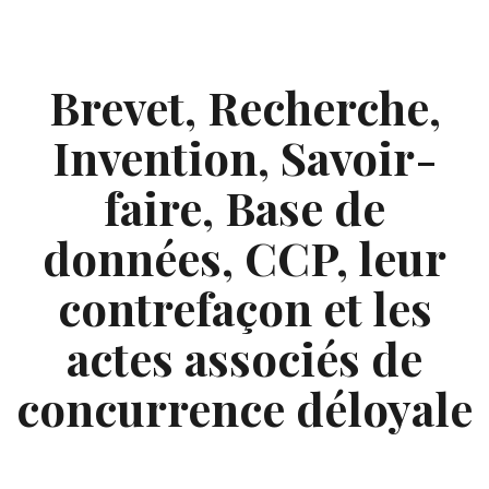
Skip
to
content
Brevet, Recherche,
Invention, Savoir-
faire, Base de
données, CCP, leur
contrefaçon et les
actes associés de
concurrence déloyale