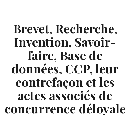
Skip
to
content
Brevet, Recherche,
Invention, Savoir-
faire, Base de
données, CCP, leur
contrefaçon et les
actes associés de
concurrence déloyale