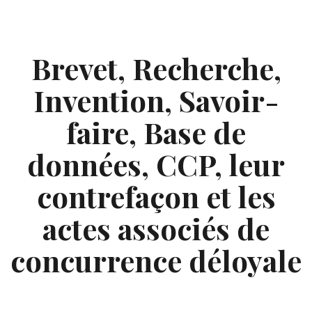
Skip
to
content
Brevet, Recherche,
Invention, Savoir-
faire, Base de
données, CCP, leur
contrefaçon et les
actes associés de
concurrence déloyale