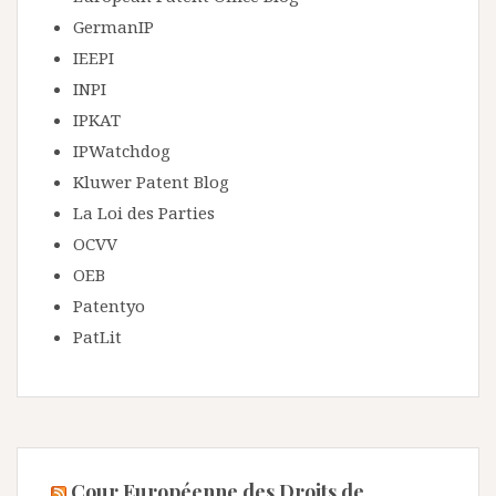
GermanIP
IEEPI
INPI
IPKAT
IPWatchdog
Kluwer Patent Blog
La Loi des Parties
OCVV
OEB
Patentyo
PatLit
Cour Européenne des Droits de