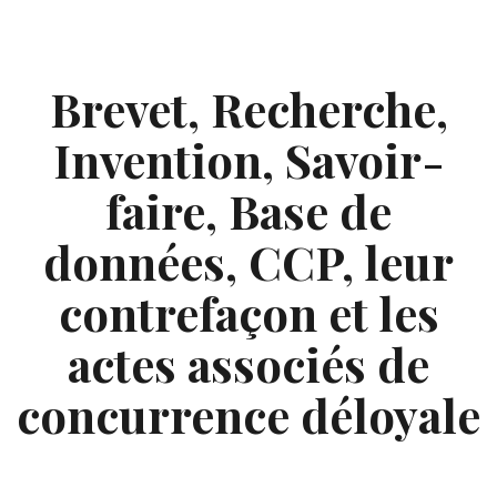
Skip
to
content
Brevet, Recherche,
Invention, Savoir-
faire, Base de
données, CCP, leur
contrefaçon et les
actes associés de
concurrence déloyale