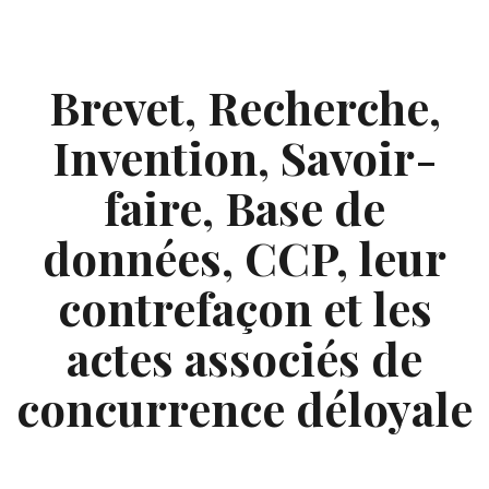
Skip
to
content
Brevet, Recherche,
Invention, Savoir-
faire, Base de
données, CCP, leur
contrefaçon et les
actes associés de
concurrence déloyale