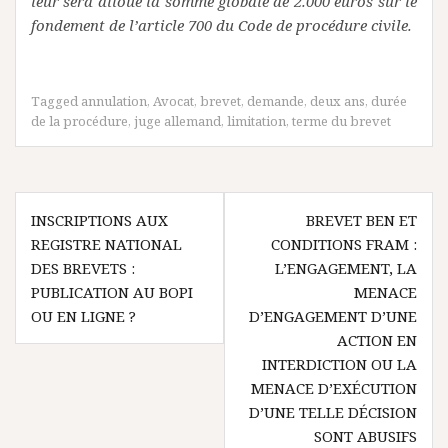
leur sera alloué la somme globale de 2.000 euros sur le
fondement de l’article 700 du Code de procédure civile.
Tagged
annulation
,
Avocat
,
brevet
,
demande
,
deux ans
,
durée
de la procédure
,
juge allemand
,
limitation
,
terme du brevet
Navigation
INSCRIPTIONS AUX
BREVET BEN ET
de
REGISTRE NATIONAL
CONDITIONS FRAM :
l’article
DES BREVETS :
L’ENGAGEMENT, LA
PUBLICATION AU BOPI
MENACE
OU EN LIGNE ?
D’ENGAGEMENT D’UNE
ACTION EN
INTERDICTION OU LA
MENACE D’EXÉCUTION
D’UNE TELLE DÉCISION
SONT ABUSIFS