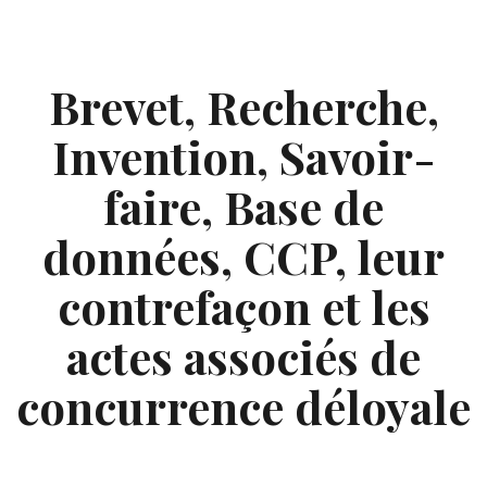
Skip
to
content
Brevet, Recherche,
Invention, Savoir-
faire, Base de
données, CCP, leur
contrefaçon et les
actes associés de
concurrence déloyale