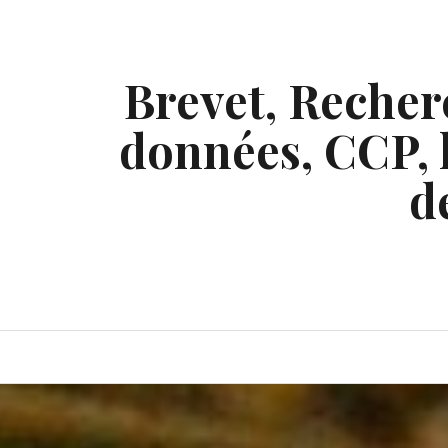
Skip
to
content
Brevet, Recherc
données, CCP, l
d