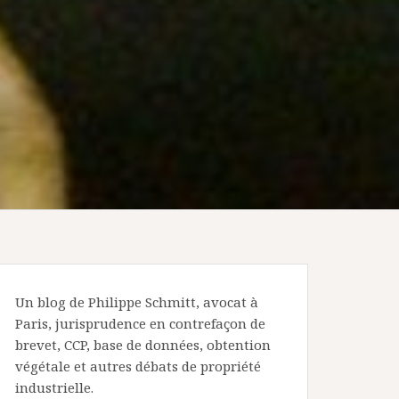
Un blog de Philippe Schmitt, avocat à
Paris, jurisprudence en contrefaçon de
brevet, CCP, base de données, obtention
végétale et autres débats de propriété
industrielle.