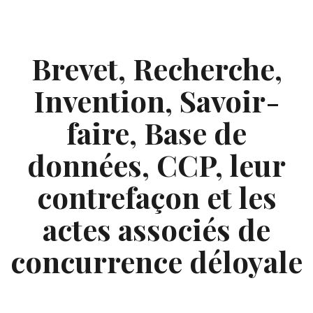
Skip
to
content
Brevet, Recherche,
Invention, Savoir-
faire, Base de
données, CCP, leur
contrefaçon et les
actes associés de
concurrence déloyale