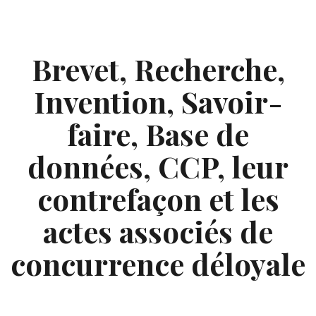
Skip
to
content
Brevet, Recherche,
Invention, Savoir-
faire, Base de
données, CCP, leur
contrefaçon et les
actes associés de
concurrence déloyale