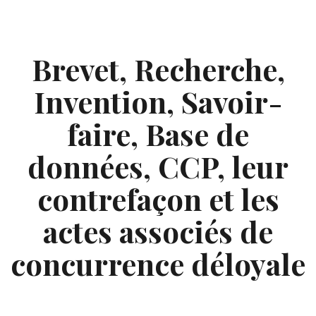
Skip
to
content
Brevet, Recherche,
Invention, Savoir-
faire, Base de
données, CCP, leur
contrefaçon et les
actes associés de
concurrence déloyale