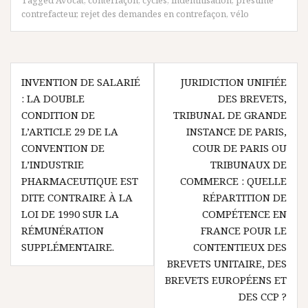
Tagged
Avocat
,
conterfaçon
,
cycles
,
indemnisation
,
présumé
contrefacteur
,
rejet des demandes en contrefaçon
,
vélo
Navigation
INVENTION DE SALARIÉ
JURIDICTION UNIFIÉE
de
: LA DOUBLE
DES BREVETS,
l’article
CONDITION DE
TRIBUNAL DE GRANDE
L’ARTICLE 29 DE LA
INSTANCE DE PARIS,
CONVENTION DE
COUR DE PARIS OU
L’INDUSTRIE
TRIBUNAUX DE
PHARMACEUTIQUE EST
COMMERCE : QUELLE
DITE CONTRAIRE À LA
RÉPARTITION DE
LOI DE 1990 SUR LA
COMPÉTENCE EN
RÉMUNÉRATION
FRANCE POUR LE
SUPPLÉMENTAIRE.
CONTENTIEUX DES
BREVETS UNITAIRE, DES
BREVETS EUROPÉENS ET
DES CCP ?