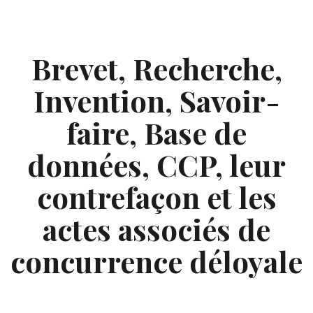
Skip
to
content
Brevet, Recherche,
Invention, Savoir-
faire, Base de
données, CCP, leur
contrefaçon et les
actes associés de
concurrence déloyale