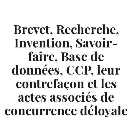
Skip
to
content
Brevet, Recherche,
Invention, Savoir-
faire, Base de
données, CCP, leur
contrefaçon et les
actes associés de
concurrence déloyale