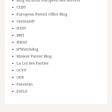
Blog du droit européen des brevets
CEIPI
European Patent Office Blog
GermanIP
IEEPI
INPI
IPKAT
IPWatchdog
Kluwer Patent Blog
La Loi des Parties
OCVV
OEB
Patentyo
PatLit