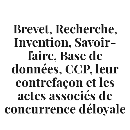
Skip
to
content
Brevet, Recherche,
Invention, Savoir-
faire, Base de
données, CCP, leur
contrefaçon et les
actes associés de
concurrence déloyale