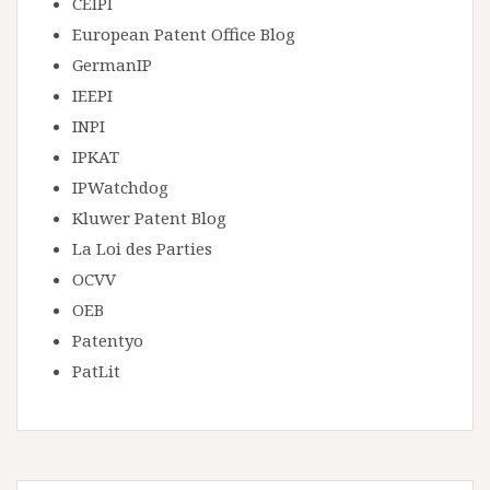
CEIPI
European Patent Office Blog
GermanIP
IEEPI
INPI
IPKAT
IPWatchdog
Kluwer Patent Blog
La Loi des Parties
OCVV
OEB
Patentyo
PatLit