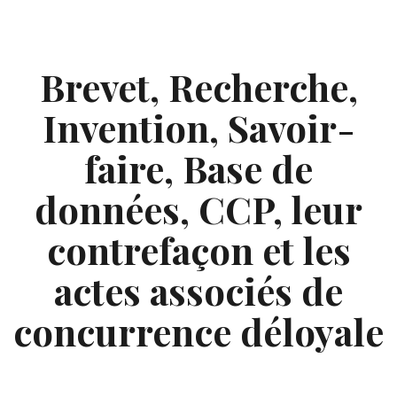
Skip
to
content
Brevet, Recherche,
Invention, Savoir-
faire, Base de
données, CCP, leur
contrefaçon et les
actes associés de
concurrence déloyale