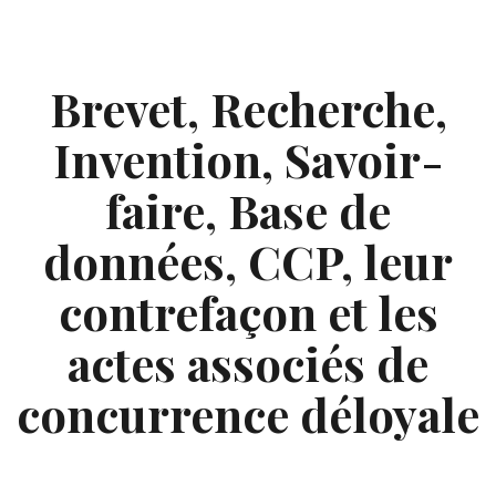
Skip
to
content
Brevet, Recherche,
Invention, Savoir-
faire, Base de
données, CCP, leur
contrefaçon et les
actes associés de
concurrence déloyale