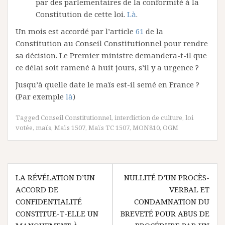
par des parlementaires de la conformité à la
Constitution de cette loi.
Là
.
Un mois est accordé par l’article
61
de la
Constitution au Conseil Constitutionnel pour rendre
sa décision. Le Premier ministre demandera-t-il que
ce délai soit ramené à huit jours, s’il y a urgence ?
Jusqu’à quelle date le maïs est-il semé en France ?
(Par exemple
là
)
Tagged
Conseil Constitutionnel
,
interdiction de culture
,
loi
votée
,
maïs
,
Maïs 1507
,
Maïs TC 1507
,
MON810
,
OGM
Navigation
LA RÉVÉLATION D’UN
NULLITÉ D’UN PROCÈS-
de
ACCORD DE
VERBAL ET
l’article
CONFIDENTIALITÉ
CONDAMNATION DU
CONSTITUE-T-ELLE UN
BREVETÉ POUR ABUS DE