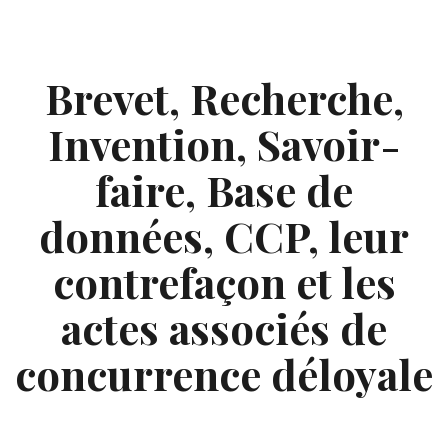
Skip
to
content
Brevet, Recherche,
Invention, Savoir-
faire, Base de
données, CCP, leur
contrefaçon et les
actes associés de
concurrence déloyale