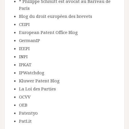
* Philippe Schmitt est avocat au Barreau de
Paris
Blog du droit européen des brevets
CEIPI
European Patent Office Blog
GermanIP
IEEPI
INPI
IPKAT
IPWatchdog
Kluwer Patent Blog
La Loi des Parties
OCVV
OEB
Patentyo
PatLit