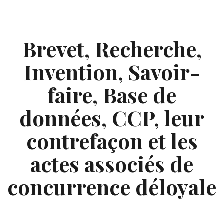
Skip
to
content
Brevet, Recherche,
Invention, Savoir-
faire, Base de
données, CCP, leur
contrefaçon et les
actes associés de
concurrence déloyale