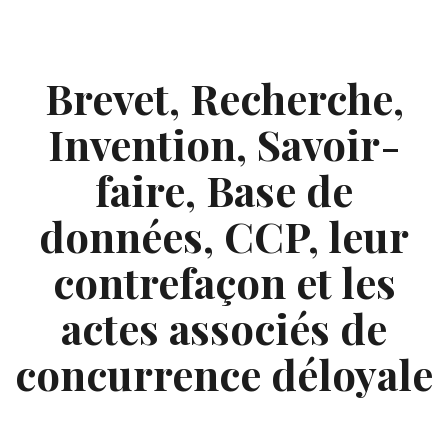
Skip
to
content
Brevet, Recherche,
Invention, Savoir-
faire, Base de
données, CCP, leur
contrefaçon et les
actes associés de
concurrence déloyale