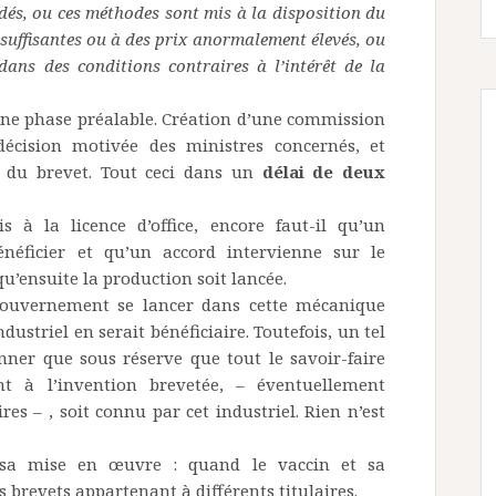
édés, ou ces méthodes sont mis à la disposition du
nsuffisantes ou à des prix anormalement élevés, ou
 dans des conditions contraires à l’intérêt de la
ne phase préalable. Création d’une commission
 décision motivée des ministres concernés, et
e du brevet. Tout ceci dans un
délai de deux
 à la licence d’office, encore faut-il qu’un
néficier et qu’un accord intervienne sur le
’ensuite la production soit lancée.
gouvernement se lancer dans cette mécanique
dustriel en serait bénéficiaire. Toutefois, un tel
onner que sous réserve que tout le savoir-faire
t à l’invention brevetée, – éventuellement
ires – , soit connu par cet industriel. Rien n’est
t sa mise en œuvre : quand le vaccin et sa
 brevets appartenant à différents titulaires.