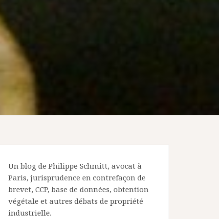
Un blog de Philippe Schmitt, avocat à
Paris, jurisprudence en contrefaçon de
brevet, CCP, base de données, obtention
végétale et autres débats de propriété
industrielle.