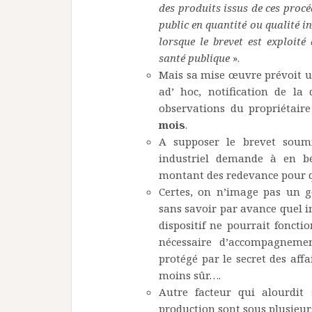
des produits issus de ces proc
public en quantité ou qualité i
lorsque le brevet est exploité
santé publique
».
Mais sa mise œuvre prévoit u
ad’ hoc, notification de la
observations du propriétair
mois
.
A supposer le brevet soumis
industriel demande à en bé
montant des redevance pour qu
Certes, on n’image pas un 
sans savoir par avance quel in
dispositif ne pourrait foncti
nécessaire d’accompagnemen
protégé par le secret des affa
moins sûr….
Autre facteur qui alourdi
production sont sous plusieurs