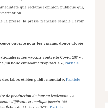
immédiateté que réclame l’opinion publique qui,
 vaccination.
de la presse, la presse française semble l’avoir
licence ouverte pour les vaccins, douce utopie
nationaliser les vaccins contre le Covid-19? » ,
rope, un bouc émissaire trop facile »,
l’article
ts des labos et bien public mondial »,
l’article
site de production
du jour au lendemain. Sa
sants différents et implique jusqu’à 100
 les Échos du 11 février 2021,
l’article
.