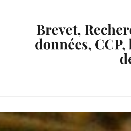
Skip
to
content
Brevet, Recherc
données, CCP, l
d