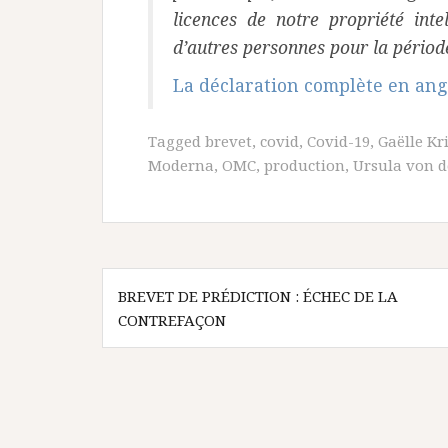
licences de notre propriété int
d’autres personnes pour la pério
La déclaration complète en ang
Tagged
brevet
,
covid
,
Covid-19
,
Gaëlle Kr
Moderna
,
OMC
,
production
,
Ursula von d
Navigation
BREVET DE PRÉDICTION : ÉCHEC DE LA
de
CONTREFAÇON
l’article