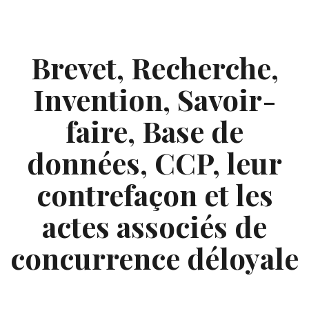
Skip
to
content
Brevet, Recherche,
Invention, Savoir-
faire, Base de
données, CCP, leur
contrefaçon et les
actes associés de
concurrence déloyale