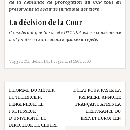
de la demande de prorogation du CCP tout en
préservant la sécurité juridique des tiers
;
L
a décision de la Cour
Considérant que la société OTZUKA est en conséquence
mal fondée en
son recours qui sera rejeté.
Tagged
CCP
,
délais
,
INPI
,
réglement 1901/2006
Navigation
L’HOMME DU MÉTIER,
DÉLAI POUR PAYER LA
de
LE TECHNICIEN,
PREMIÈRE ANNUITÉ
l’article
L’INGÉNIEUR, LE
FRANÇAISE APRÈS LA
PROFESSEUR
DÉLIVRANCE DU
D’UNIVERSITÉ, LE
BREVET EUROPÉEN
DIRECTEUR DE CENTRE